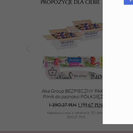
PROPOZYCJE DLA CIEBIE
Tarki i nakładki
Aba Group BEZPIECZNY PAKIET
Aba 
Pilnik do paznokci PÓŁKSIĘŻYC
180/240 STANDARD - FLAMING,
1 290,27
PLN
1 159,67
PLN
1000 sztuk
Najniższa cena z ostatnich 30 dni:
1
N
290,27
PLN