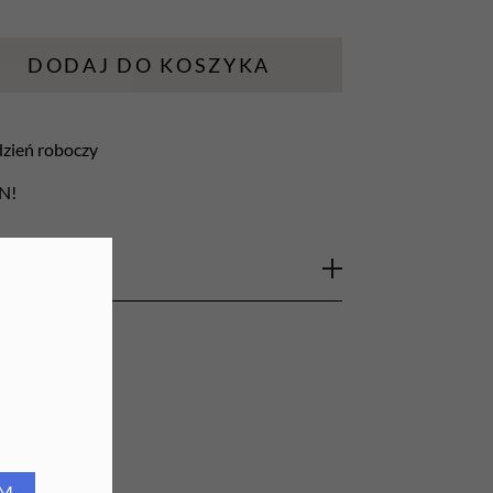
URZĄDZENIA
DODAJ DO KOSZYKA
Lampy do paznokci
Lampy na biurko
 dzień roboczy
Podgrzewacze do wosku
LN!
ienkie, super wytrzymałe i przede wszystkim
 zapyleń. Doskonale sprawdzą się w celu
yjnej lakierów hybrydowych czy innych
łytkę
paznokcia i przygotowujących ją do
Nie pozostawiają absolutnie żadnych
przetarciu. Waciki posiadają unikalną
RM