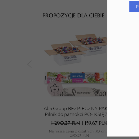
P
Tarki i nakładki
PROPOZYCJE DLA CIEBIE
Aba Group BEZPIECZNY PAKIET
Aba 
Pilnik do paznokci PÓŁKSIĘŻYC
180/240 STANDARD - FLAMING,
1 290,27
PLN
1 159,67
PLN
1000 sztuk
Najniższa cena z ostatnich 30 dni:
1
N
290,27
PLN