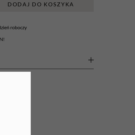
DODAJ DO KOSZYKA
URZĄDZENIA
Lampy do paznokci
 dzień roboczy
Lampy na biurko
LN!
Podgrzewacze do wosku
lu wykonana z chirurgicznej stali
 użyciu, a zarazem niesamowicie efektywna.
k i akrylowej. Pozwala osiągnąć prawidłowy
iom. Produkt można dezynfekować oraz