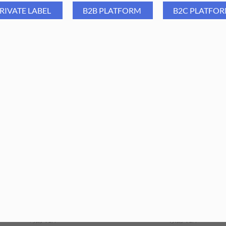
RIVATE LABEL
B2B PLATFORM
B2C PLATFO
Group Oliwka Bio Line Melon
Aba Group Oliwka Come Cl
5 ml - zestaw 10 szt.
15 ml - zestaw 10 szt.
75,89
PLN
73,32
PLN
131,89
PLN
127,67
PLN
ajniższa cena z ostatnich 30 dni:
Najniższa cena z ostatnich 30 dn
75,89
PLN
131,89
PLN