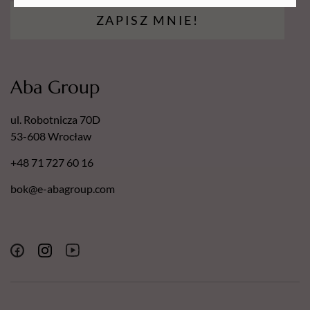
ZAPISZ MNIE!
Aba Group
ul. Robotnicza 70D
53-608 Wrocław
+48 71 727 60 16
bok@e-abagroup.com