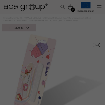
0
Strona główna
/
OUTLET
/
OKAZJE CENOWE
/
WIELKA WYPRZEDAŻ -90%
/ Aba Group Zestaw EDYCJA
LIMITOWANA – ALLYOUNEED Mini Manicure set 100/180 “Nails Care” – Colorful Cookies
PROMOCJA!