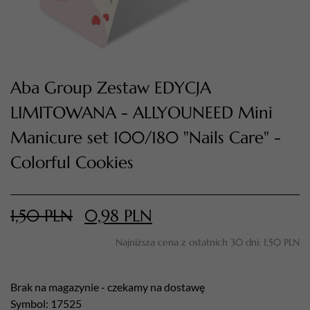
Aba Group Zestaw EDYCJA
LIMITOWANA - ALLYOUNEED Mini
Manicure set 100/180 "Nails Care" -
Colorful Cookies
TWÓJ KOSZYK (
0
)
Suma koszyka (
0
)
1,50
PLN
0,98
PLN
PRZEJDŹ DO KOSZYKA
Najniższa cena z ostatnich 30 dni:
1,50
PLN
Brak na magazynie - czekamy na dostawę
Symbol: 17525