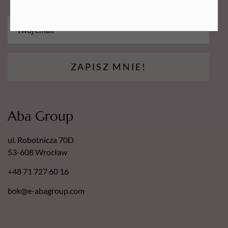
łatwością pozwoli Ci uzyskać trwałe i pięknie
wykonane paznokcie.
ZAPISZ MNIE!
Aba Group
ul. Robotnicza 70D
53-608 Wrocław
+48 71 727 60 16
bok@e-abagroup.com