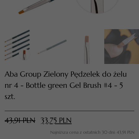
Aba Group Zielony Pędzelek do żelu
nr 4 - Bottle green Gel Brush #4 - 5
TWÓJ KOSZYK (
0
)
szt.
Suma koszyka (
0
)
PRZEJDŹ DO KOSZYKA
43,91
PLN
33,75
PLN
Najniższa cena z ostatnich 30 dni:
43,91
PLN