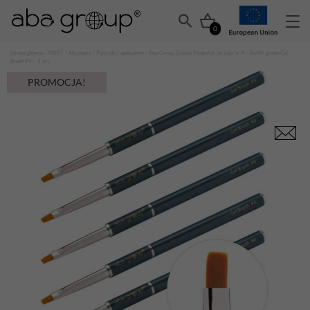
0
Strona główna
/
HURT
/
Akcesoria
/
Pędzelki i aplikatory
/ Aba Group Zielony Pędzelek do żelu nr 4 – Bottle green Gel
Brush #4 – 5 szt.
PROMOCJA!