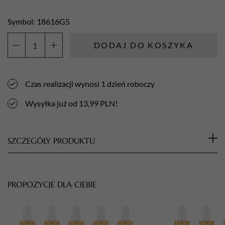
Symbol: 18616G5
DODAJ DO KOSZYKA
ilość
Aba
Group
Czas realizacji wynosi 1 dzień roboczy
Zielony
Pędzelek
Wysyłka już od 13,99 PLN!
do
żelu
nr
SZCZEGÓŁY PRODUKTU
4
-
Pędzelek
profesjonalny do pracy z żelem to
Bottle
niezastąpione
narzędzie dla każdej stylistki
green
PROPOZYCJE DLA CIEBIE
paznokci
, cechujące się wyjątkową jakością i
Gel
trwałością.
Brush
#4