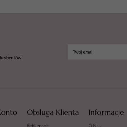
dotyczące produktu.
Ostrzeżenia:
H222 - Skrajnie łatwopalny ae
H229 - Pojemnik pod ciśnien
H319 - Działa drażniąco na oc
Środki ostrożności:
P210: Przechowywać z dala od 
iskrzenia, otwartego ognia i i
bskrybentów!
palić.
P211: Nie rozpylać nad otwa
P251: Nie przekłuwać ani nie 
P305+P351+P338: W PRZYP
płukać wodą przez kilka minu
kontaktowe, jeżeli są i można 
P410+P412: Chronić przed św
działanie temperatury przekra
Konto
Obsługa Klienta
Informacje
P501: Zawartość/pojemnik us
obecnych w swojej gminie.
Reklamacje
O Nas