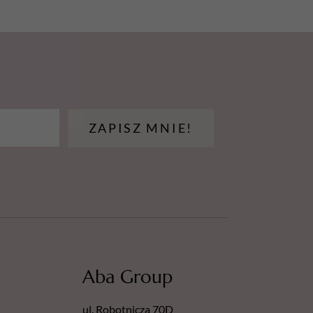
rozol.
iem: Ogrzanie grozi wybuchem.
zy.
źródeł ciepła, gorących powierzchni, źródeł
ZAPISZ MNIE!
nnych źródeł zapłonu. Nie
rtym ogniem lub innym źródłem zapłonu.
spalać, nawet po zużyciu.
ADKU DOSTANIA SIĘ DO OCZU: Ostrożnie
t. Wyjąć soczewki
je łatwo usunąć. Nadal płukać.
iatłem słonecznym. Nie wystawiać na
czającej 50°C/122 °F.
Aba Group
uwać do zbiorników do segregacji odpadów
ul. Robotnicza 70D