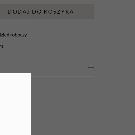
URZĄDZENIA
DODAJ DO KOSZYKA
Lampy do paznokci
 dzień roboczy
Lampy na biurko
LN!
Podgrzewacze do wosku
 in One Clipper Spray
ony do dezynfekcji narzędzi i akcesoriów,
nia, brzytwy, nożyczki, trymery oraz
tku w salonach fryzjerskich, barberskich i
iwości bakteriobójcze, drożdżakobójcze oraz