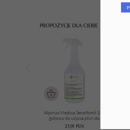
P
Tarki i nakładki
PROPOZYCJE DLA CIEBIE
Alpinus Medica Sensifomil 1L -
gotowy do użycia płyn do
P
dezynfekcji powierzchni ze
m
23,91
PLN
spryskiwaczem spieniającym
powi