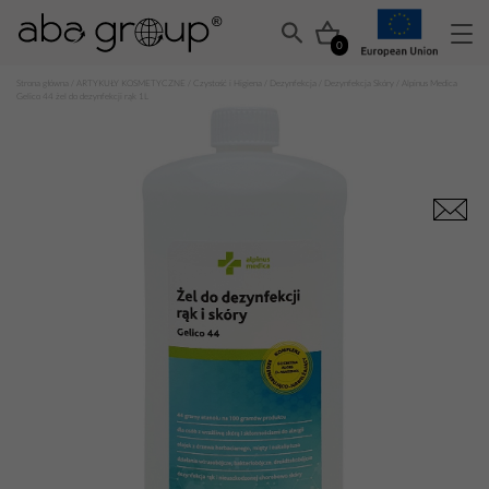
0
Strona główna
/
ARTYKUŁY KOSMETYCZNE
/
Czystość i Higiena
/
Dezynfekcja
/
Dezynfekcja Skóry
/ Alpinus Medica
Gelico 44 żel do dezynfekcji rąk 1L