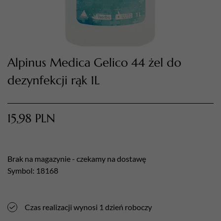
Alpinus Medica Gelico 44 żel do
dezynfekcji rąk 1L
15,98
PLN
TWÓJ KOSZYK (
0
)
Suma koszyka (
0
)
Brak na magazynie - czekamy na dostawę
PRZEJDŹ DO KOSZYKA
Symbol: 18168
Czas realizacji wynosi 1 dzień roboczy