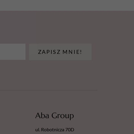
aniem środków ostrożności. Przed
rzeczytać etykietę i informacje
z i pary.
ZAPISZ MNIE!
źródeł ciepła, gorących powierzchni, źródeł
nnych źródeł zapłonu. Nie palić.
 szczelnie zamknięty.
biegające wyładowaniom elektrostatycznym.
ki produktu:
.2022
Aba Group
ul. Robotnicza 70D