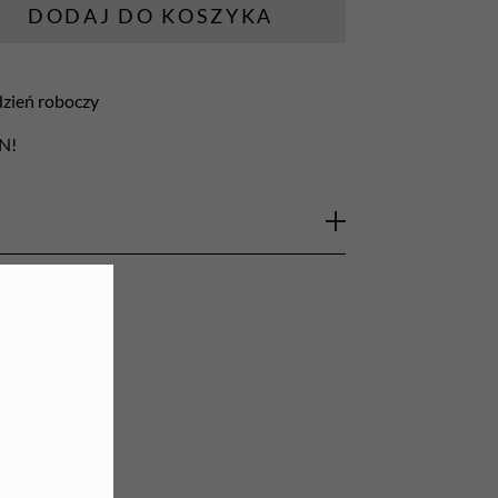
DODAJ DO KOSZYKA
URZĄDZENIA
Lampy do paznokci
 dzień roboczy
Lampy na biurko
LN!
Podgrzewacze do wosku
l Preparat do dezynfekcji rąk
nicznej oraz chirurgicznej dezynfekcji rąk, a
odzonej i niezmienionej chorobowo skóry.
ie w placówkach ochrony zdrowia oraz
e jest utrzymanie najwyższych standardów
światowych, gabinetach specjalistycznych,
ch i fryzjerskich, klubach fitness oraz