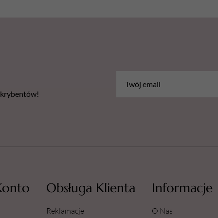
należy używać z zachow
każdym użyciem należy p
dotyczące produktu.
Ostrzeżenia:
H225 - Wysoce łatwopalna ciec
Środki ostrożności:
bskrybentów!
P210: Przechowywać z dala od 
iskrzenia, otwartego ognia i i
P233: Przechowywać pojemnik
P243: Podjąć działania zapo
Pobierz kartę charakterysty
1034-Sterillhand-KCH-12.09
Konto
Obsługa Klienta
Informacje
Reklamacje
O Nas