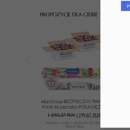
P
Tarki i nakładki
PROPOZYCJE DLA CIEBIE
Aba Group BEZPIECZNY PAKIET
Pilnik do paznokci PÓŁKSIĘŻYC
Gu
180/240 STANDARD - FLAMING,
1 290,27
PLN
1 159,67
PLN
1000 sztuk
Najniższa cena z ostatnich 30 dni:
1
N
290,27
PLN