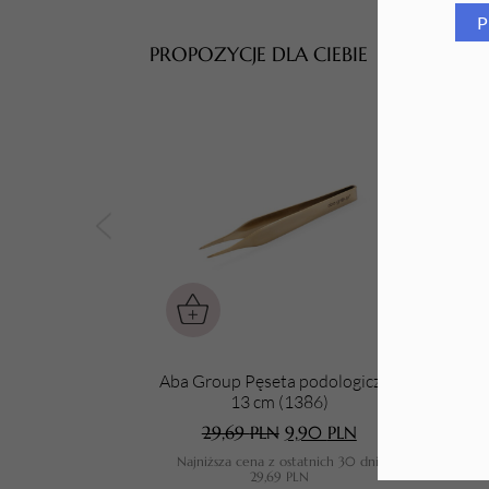
P
Tarki i nakładki
PROPOZYCJE DLA CIEBIE
Aba Group Pęseta podologiczna
Aba
13 cm (1386)
29,69
PLN
9,90
PLN
Najniższa cena z ostatnich 30 dni:
N
29,69
PLN