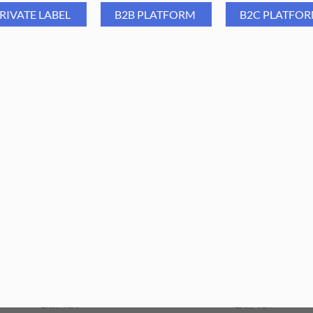
RIVATE LABEL
B2B PLATFORM
B2C PLATFO
 Group Nożyczki do skórek i
Aba Group Nożyczki do skór
paznokci proste (1765)
paznokci proste (1480)
29,69
PLN
9,90
PLN
29,69
PLN
9,90
PLN
ajniższa cena z ostatnich 30 dni:
Najniższa cena z ostatnich 30 dn
29,69
PLN
29,69
PLN