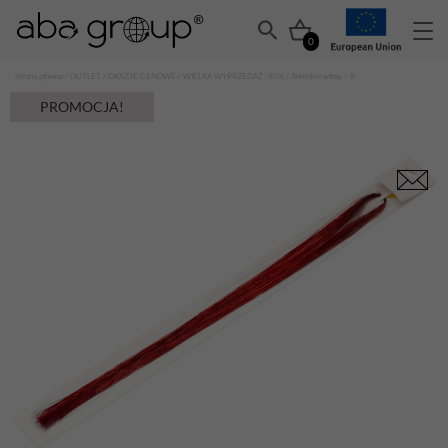
0
Strona główna
/
OUTLET
/
OKAZJE CENOWE
/
WIELKA WYPRZEDAŻ -90%
/ Anielskie włosy – 8
PROMOCJA!