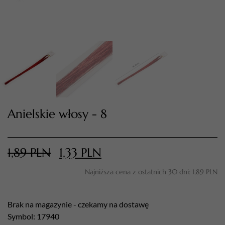
Anielskie włosy - 8
TWÓJ KOSZYK (
0
)
Suma koszyka (
0
)
1,89
PLN
1,33
PLN
Najniższa cena z ostatnich 30 dni:
1,89
PLN
PRZEJDŹ DO KOSZYKA
Brak na magazynie - czekamy na dostawę
Symbol: 17940