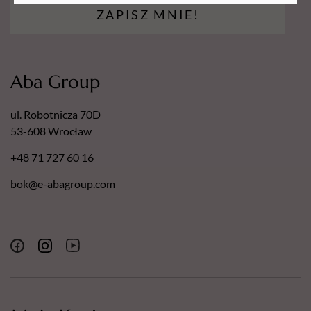
ZAPISZ MNIE!
Aba Group
ul. Robotnicza 70D
53-608 Wrocław
+48 71 727 60 16
bok@e-abagroup.com