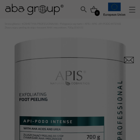
0
Strona główna
/
KOSMETYKA PROFESJONALNA
/
Pielęgnacja wg marki
/
APIS
/ APIS- API-PODO INTENSE
Złuszczający peeling do stóp z kwasami AHA i mocznikiem, 700g (55015)