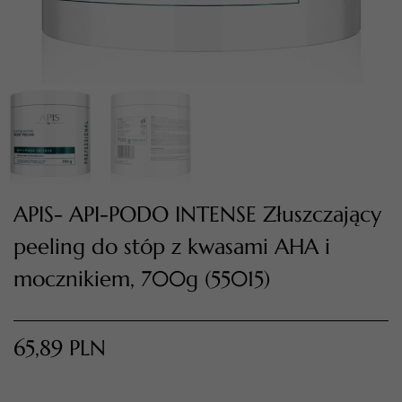
TWÓJ KOSZYK (
0
)
Suma koszyka (
0
)
APIS- API-PODO INTENSE Złuszczający
peeling do stóp z kwasami AHA i
PRZEJDŹ DO KOSZYKA
mocznikiem, 700g (55015)
65,89
PLN