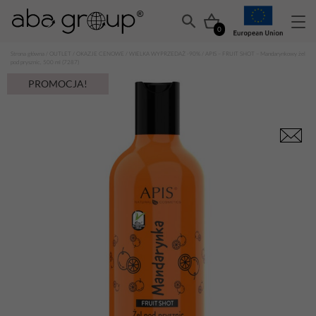
0
Strona główna
/
OUTLET
/
OKAZJE CENOWE
/
WIELKA WYPRZEDAŻ -90%
/ APIS – FRUIT SHOT – Mandarynkowy żel
pod prysznic, 500 ml (7287)
PROMOCJA!