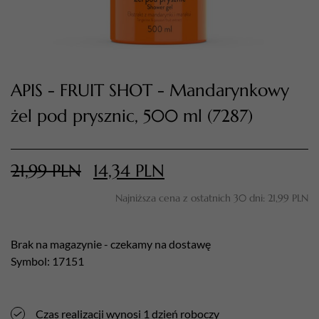
APIS - FRUIT SHOT - Mandarynkowy
żel pod prysznic, 500 ml (7287)
21,99
PLN
14,34
PLN
TWÓJ KOSZYK (
0
)
Suma koszyka (
0
)
Najniższa cena z ostatnich 30 dni:
21,99
PLN
PRZEJDŹ DO KOSZYKA
Brak na magazynie - czekamy na dostawę
Symbol: 17151
Czas realizacji wynosi 1 dzień roboczy