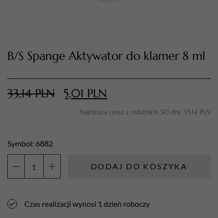
B/S Spange Aktywator do klamer 8 ml
33,14
PLN
5,01
PLN
Najniższa cena z ostatnich 30 dni:
33,14
PLN
TWÓJ KOSZYK (
0
)
Suma koszyka (
0
)
Symbol: 6882
PRZEJDŹ DO KOSZYKA
DODAJ DO KOSZYKA
ilość
B/S
Spange
Czas realizacji wynosi 1 dzień roboczy
Aktywator