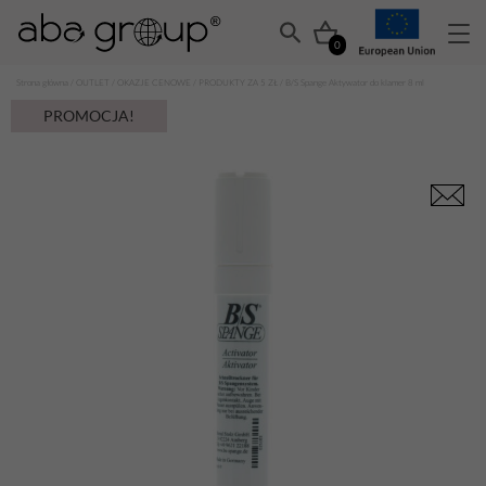
0
Strona główna
/
OUTLET
/
OKAZJE CENOWE
/
PRODUKTY ZA 5 ZŁ
/ B/S Spange Aktywator do klamer 8 ml
PROMOCJA!