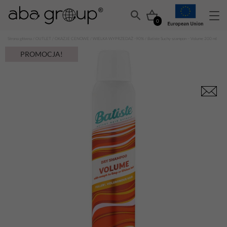
0
Strona główna
/
OUTLET
/
OKAZJE CENOWE
/
WIELKA WYPRZEDAŻ -90%
/ Batiste Suchy szampon – Volume 200 ml
PROMOCJA!