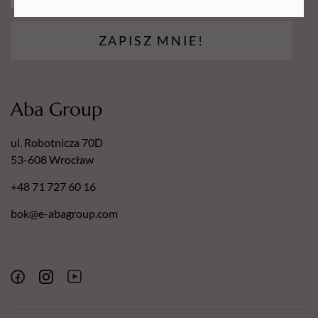
Odkryj magię suchego szamponu Batiste i czuj się piękna
przez cały czas!
ZAPISZ MNIE!
Aba Group
ul. Robotnicza 70D
53-608 Wrocław
+48 71 727 60 16
bok@e-abagroup.com