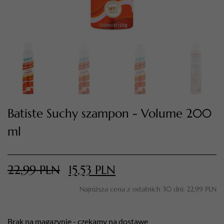
Batiste Suchy szampon - Volume 200
ml
TWÓJ KOSZYK (
0
)
Suma koszyka (
0
)
22,99
PLN
15,53
PLN
PRZEJDŹ DO KOSZYKA
Najniższa cena z ostatnich 30 dni:
22,99
PLN
Brak na magazynie - czekamy na dostawę