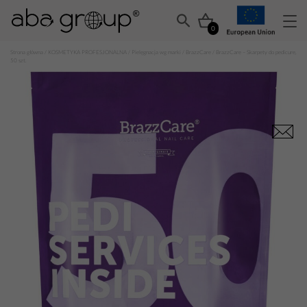
0
Strona główna
/
KOSMETYKA PROFESJONALNA
/
Pielęgnacja wg marki
/
BrazzCare
/ BrazzCare – Skarpety do pedicure,
50 szt.