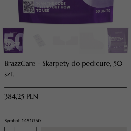
TWÓJ KOSZYK (
0
)
BrazzCare - Skarpety do pedicure, 50
Suma koszyka (
0
)
szt.
PRZEJDŹ DO KOSZYKA
384,25
PLN
Symbol: 1491G50