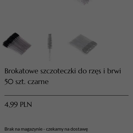
Brokatowe szczoteczki do rzęs i brwi
TWÓJ KOSZYK (
0
)
50 szt. czarne
Suma koszyka (
0
)
PRZEJDŹ DO KOSZYKA
4,99
PLN
Brak na magazynie - czekamy na dostawę