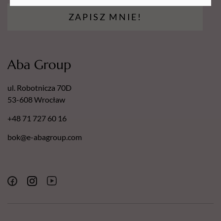
ZAPISZ MNIE!
Aba Group
ul. Robotnicza 70D
53-608 Wrocław
+48 71 727 60 16
bok@e-abagroup.com