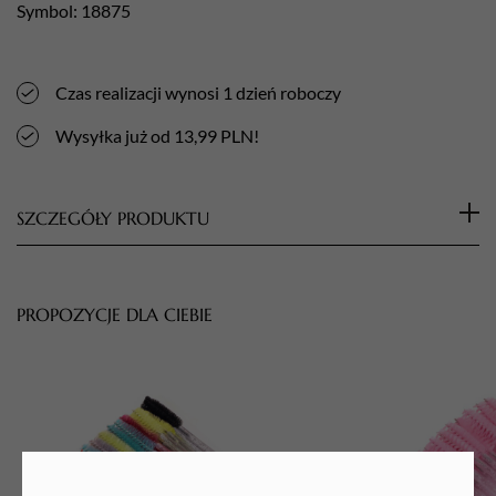
Symbol: 18875
Czas realizacji wynosi 1 dzień roboczy
Wysyłka już od 13,99 PLN!
SZCZEGÓŁY PRODUKTU
Zestaw 50 szt. brokatowych szczoteczek nylonowych do rzęs
PROPOZYCJE DLA CIEBIE
Profesjonalne szczoteczki pozwalające na precyzyjne
rozczesywanie i rozdzielanie rzęs. Niezbędne narzędzie do
zabiegów przedłużania oraz laminowania rzęs. Pozwalają na
idealne rozdzielenie i układanie rzęs.