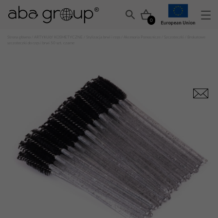
0
Strona główna
/
ARTYKUŁY KOSMETYCZNE
/
Stylizacja brwi i rzęs
/
Akcesoria Pomocnicze
/
Szczoteczki
/ Brokatowe
szczoteczki do rzęs i brwi 50 szt. czarne