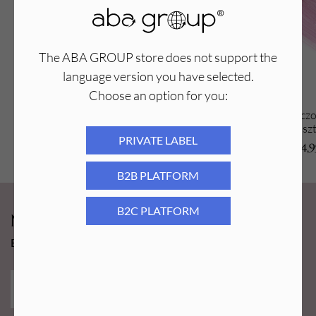
The ABA GROUP store does not support the
language version you have selected.
Choose an option for you:
Brokatowe szczoteczki nylonowe do
Brokatowe szczot
rzęs 50 szt. mix kolorów
50 sz
PRIVATE LABEL
4,99
PLN
4,
B2B PLATFORM
B2C PLATFORM
Newsy Aba Group!
Bądź na bieżąco i łap promocję tylko dla subskrybentów!