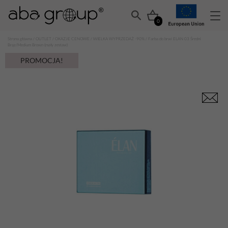
0
Strona główna
/
OUTLET
/
OKAZJE CENOWE
/
WIELKA WYPRZEDAŻ -90%
/ Farba do brwi ELAN 03 Średni
Brąz/Medium Brown (mały zestaw)
PROMOCJA!