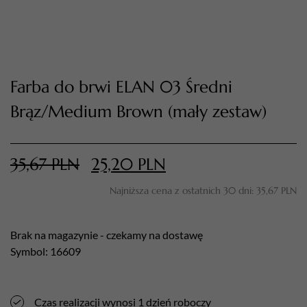
Farba do brwi ELAN 03 Średni
Brąz/Medium Brown (mały zestaw)
35,67
PLN
25,20
PLN
TWÓJ KOSZYK (
0
)
Suma koszyka (
0
)
Najniższa cena z ostatnich 30 dni:
35,67
PLN
PRZEJDŹ DO KOSZYKA
Brak na magazynie - czekamy na dostawę
Symbol: 16609
Czas realizacji wynosi 1 dzień roboczy