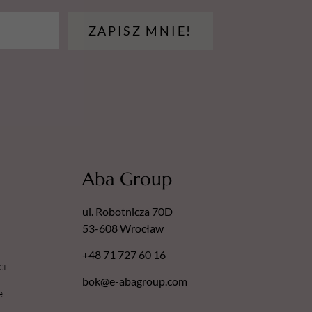
ZAPISZ MNIE!
Aba Group
ul. Robotnicza 70D
53-608 Wrocław
+48 71 727 60 16
ci
bok@e-abagroup.com
e