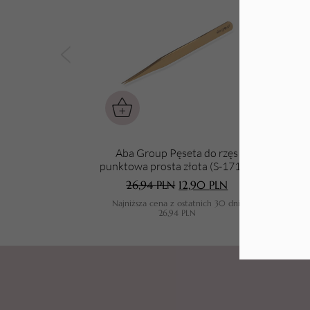
Tarki i nakładki
Aba Group Pęseta do rzęs
punktowa prosta złota (S-171-B)
pun
26,94
PLN
12,90
PLN
Najniższa cena z ostatnich 30 dni:
N
26,94
PLN