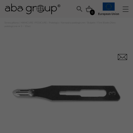
0
Strona główna
/
MANICURE I PEDICURE
/
Podologia
/
Narzędzia podologiczne
/
Skalpele
/ First Blades Dłuto
podologiczne nr 3 – 10szt