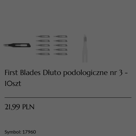
First Blades Dłuto podologiczne nr 3 -
10szt
TWÓJ KOSZYK (
0
)
Suma koszyka (
0
)
21,99
PLN
PRZEJDŹ DO KOSZYKA
Symbol: 17960