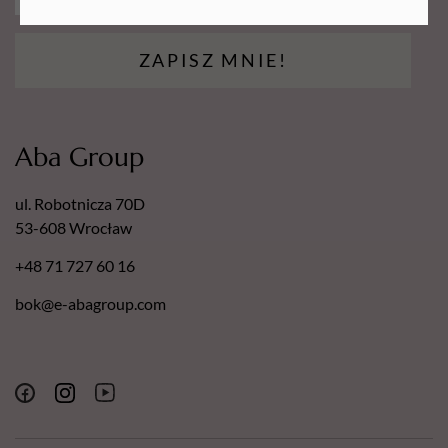
ZAPISZ MNIE!
Aba Group
ul. Robotnicza 70D
53-608 Wrocław
+48 71 727 60 16
bok@e-abagroup.com