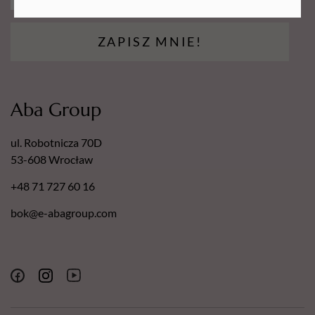
ZAPISZ MNIE!
Aba Group
ul. Robotnicza 70D
53-608 Wrocław
+48 71 727 60 16
bok@e-abagroup.com