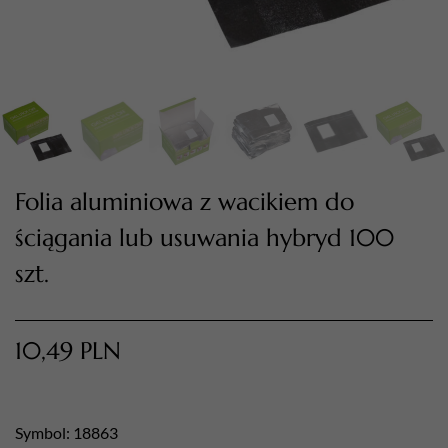
Folia aluminiowa z wacikiem do
ściągania lub usuwania hybryd 100
szt.
TWÓJ KOSZYK (
0
)
Suma koszyka (
0
)
10,49
PLN
PRZEJDŹ DO KOSZYKA
Symbol: 18863