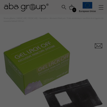
0
Strona główna
/
MANICURE I PEDICURE
/
Narzędzia
/
Akcesoria Manicure
/ Folia aluminiowa z wacikiem do ściągania lub
usuwania hybryd 100 szt.