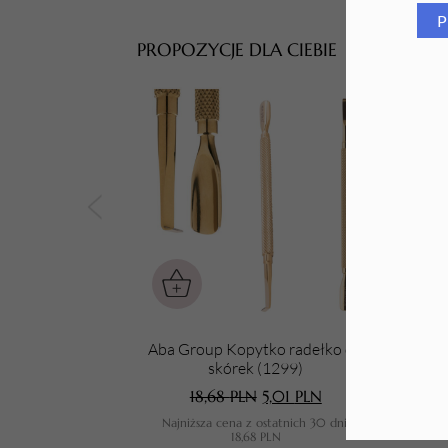
P
Tarki i nakładki
PROPOZYCJE DLA CIEBIE
Aba Group Kopytko radełko do
Aba
skórek (1299)
18,68
PLN
5,01
PLN
Najniższa cena z ostatnich 30 dni:
N
18,68
PLN