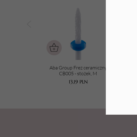
Tarki i nakładki
Aba Group Frez ceramiczny
A
CB005 - stożek, M
13,19
PLN