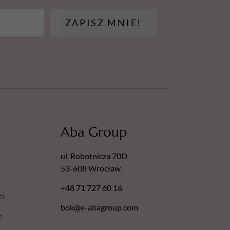
ZAPISZ MNIE!
Aba Group
ul. Robotnicza 70D
53-608 Wrocław
+48 71 727 60 16
ci
bok@e-abagroup.com
e