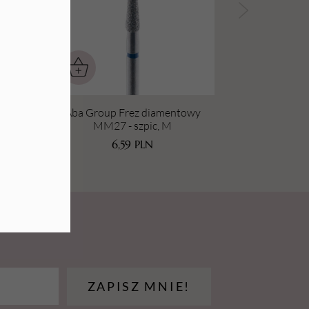
ny
Aba Group Frez diamentowy
MM27 - szpic, M
 cena
6,59
PLN
LN
ZAPISZ MNIE!