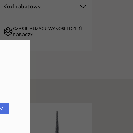
Kod rabatowy
URZĄDZENIA
Lampy do paznokci
CZAS REALIZACJI WYNOSI 1 DZIEŃ
Lampy na biurko
ROBOCZY
Podgrzewacze do wosku
RM