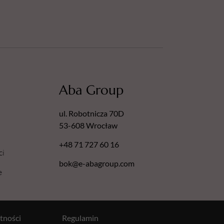
Aba Group
ul. Robotnicza 70D
53-608 Wrocław
+48 71 727 60 16
ci
bok@e-abagroup.com
e
tności
Regulamin