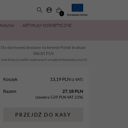
1
ONALNA
ARTYKUŁY KOSMETYCZNE
MANICURE I PEDICURE
OLIWKI 15 ML ZA 11,49 ZŁ
ZESTAWY
PŁYNY I PREPARATY
PIELĘGNACJA DŁONI I STÓP
MAKIJAŻ
Do darmowej dostawy na terenie Polski brakuje
Balsamy
AllYouNeed
Acetony i Removery
Kremy i balsamy do rąk
Aplikatory
586,81
PLN
Dezynfekcja
Cleanery
Kremy, maski, pianki do stóp
Gąbki
* (nie dotyczy mebli i wybranych urządzeń kosmetycznych)
na
Lakiery hybrydowe
Oliwki
Oliwki do dłoni i paznokci
Pędzle
Koszyk
13,19
PLN
(z VAT)
Oliwki
Pielęgnacja
Parafina kosmetyczna
Razem
27,18
PLN
Preparaty
Preparaty pomocnicze
Peelingi do stóp
(zawiera
5,09
PLN
VAT 23%)
Żele Aba Group
Primery
Sole do stóp
PRZEJDŹ DO KASY