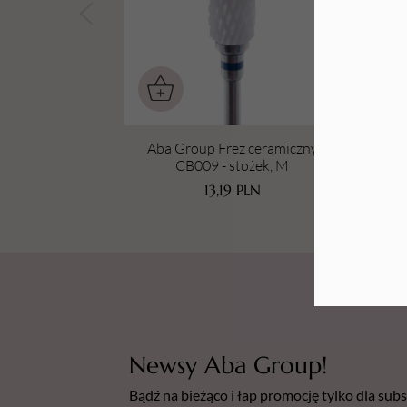
Tarki i nakładki
Aba Group Frez ceramiczny
A
CB009 - stożek, M
13,19
PLN
Newsy Aba Group!
Bądź na bieżąco i łap promocję tylko dla su