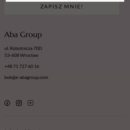
ZAPISZ MNIE!
Aba Group
ul. Robotnicza 70D
53-608 Wrocław
+48 71 727 60 16
bok@e-abagroup.com