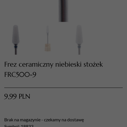
Frez ceramiczny niebieski stożek
FRC500-9
TWÓJ KOSZYK (
0
)
Suma koszyka (
0
)
9,99
PLN
PRZEJDŹ DO KOSZYKA
Brak na magazynie - czekamy na dostawę
Symbol: 18833