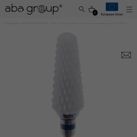
0
Strona główna
/
MANICURE I PEDICURE
/
Frezy
/
Frezy Ceramiczne
/ Frez ceramiczny niebieski stożek FRC500-9