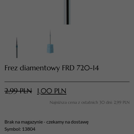
Frez diamentowy FRD 720-14
TWÓJ KOSZYK (
0
)
Suma koszyka (
0
)
2,99
PLN
1,00
PLN
PRZEJDŹ DO KOSZYKA
Najniższa cena z ostatnich 30 dni:
2,99
PLN
Brak na magazynie - czekamy na dostawę
Symbol: 13804