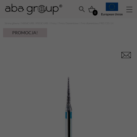
0
Strona główna
/
MANICURE I PEDICURE
/
Frezy
/
Frezy Diamentowe
/ Frez diamentowy FRD 720-14
PROMOCJA!