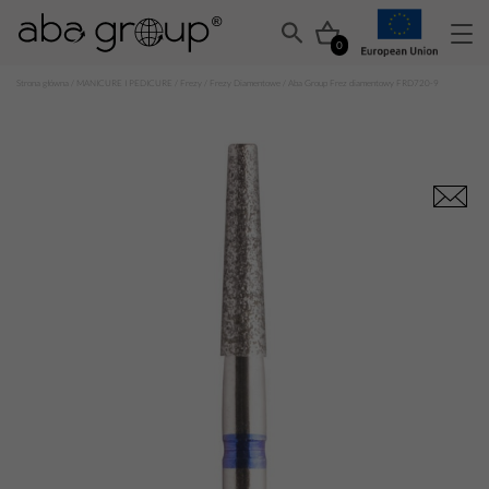
0
Strona główna
/
MANICURE I PEDICURE
/
Frezy
/
Frezy Diamentowe
/ Aba Group Frez diamentowy FRD720-9