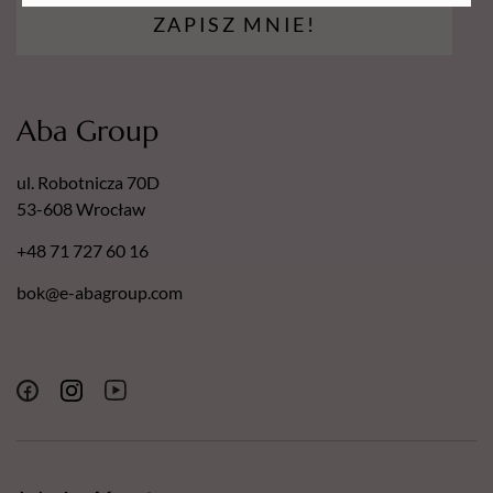
ZAPISZ MNIE!
Aba Group
ul. Robotnicza 70D
53-608 Wrocław
+48 71 727 60 16
bok@e-abagroup.com