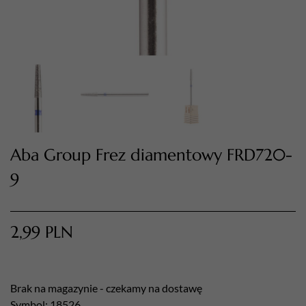
Aba Group Frez diamentowy FRD720-
9
TWÓJ KOSZYK (
0
)
Suma koszyka (
0
)
2,99
PLN
PRZEJDŹ DO KOSZYKA
Brak na magazynie - czekamy na dostawę
Symbol: 18526