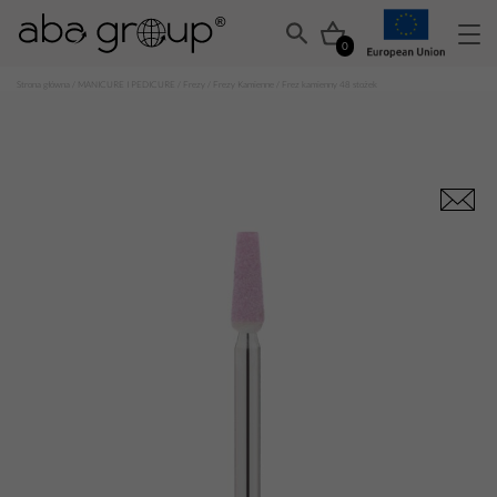
0
Strona główna
/
MANICURE I PEDICURE
/
Frezy
/
Frezy Kamienne
/ Frez kamienny 48 stożek