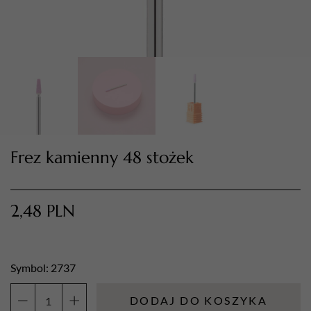
Frez kamienny 48 stożek
TWÓJ KOSZYK (
0
)
Suma koszyka (
0
)
2,48
PLN
PRZEJDŹ DO KOSZYKA
Symbol: 2737
DODAJ DO KOSZYKA
ilość