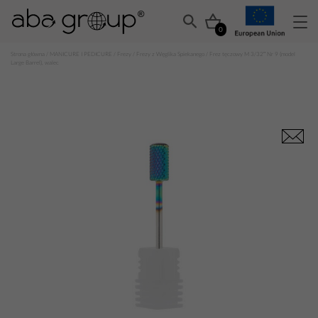
0
Strona główna
/
MANICURE I PEDICURE
/
Frezy
/
Frezy z Węglika Spiekanego
/ Frez tęczowy M 3/32″ Nr 9 (model
Large Barrel), walec