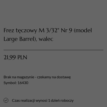
Frez tęczowy M 3/32" Nr 9 (model
Large Barrel), walec
21,99
PLN
TWÓJ KOSZYK (
0
)
Suma koszyka (
0
)
Brak na magazynie - czekamy na dostawę
PRZEJDŹ DO KOSZYKA
Symbol: 16430
Czas realizacji wynosi 1 dzień roboczy