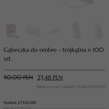
Gąbeczka do ombre - trójkątna x 100
szt.
TWÓJ KOSZYK (
0
)
Suma koszyka (
0
)
50,00
PLN
23,48
PLN
PRZEJDŹ DO KOSZYKA
Najniższa cena z ostatnich 30 dni:
50,00
PLN
Symbol: 2712G100