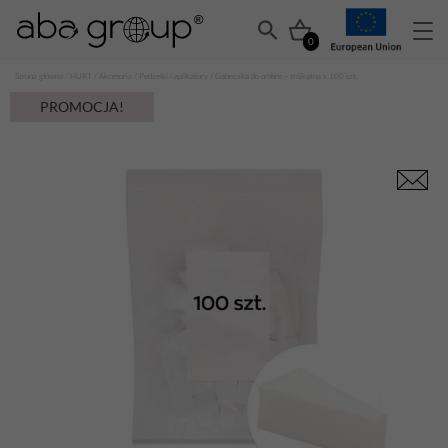
0
Strona główna
/
HURT
/
Akcesoria
/
Pędzelki i aplikatory
/ Gąbeczka do ombre – trójkątna x 100 szt.
PROMOCJA!