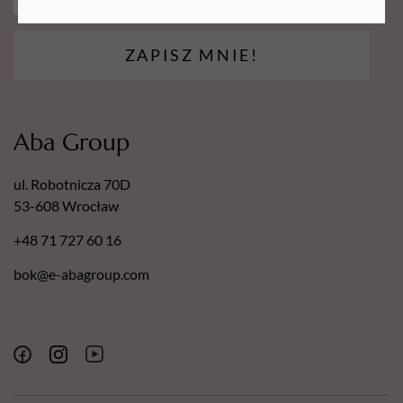
ZAPISZ MNIE!
Aba Group
ul. Robotnicza 70D
53-608 Wrocław
+48 71 727 60 16
bok@e-abagroup.com