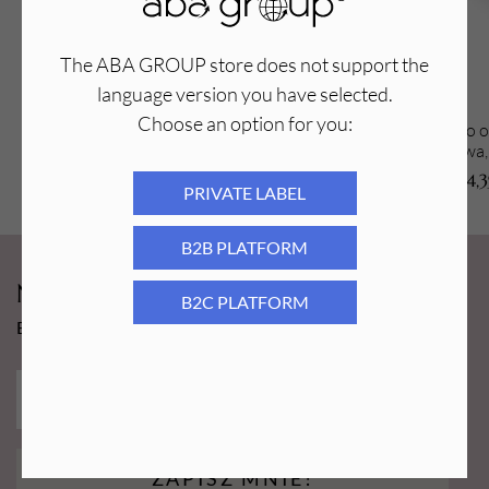
The ABA GROUP store does not support the
language version you have selected.
Choose an option for you:
Uchwyt, chwytak do gąbek do ombre i
Gąbeczka do o
zdobień do manicure - czarny
lateksowa, 
4,99
PLN
4,
PRIVATE LABEL
B2B PLATFORM
Newsy Aba Group!
B2C PLATFORM
Bądź na bieżąco i łap promocję tylko dla subskrybentów!
ZAPISZ MNIE!