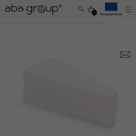
0
Strona główna
/
ARTYKUŁY KOSMETYCZNE
/
Makijaż
/
Gąbki
/ Gąbeczka do ombre – trójkątna