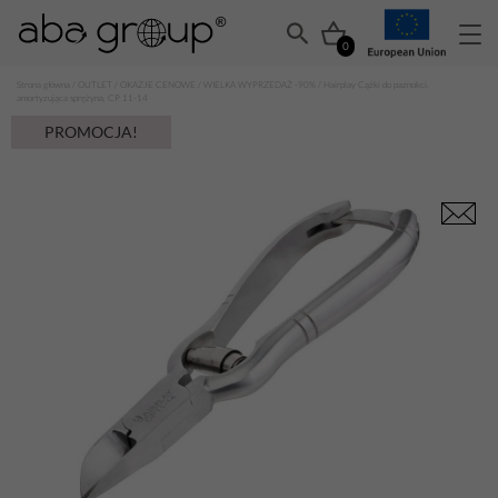
0
Strona główna
/
OUTLET
/
OKAZJE CENOWE
/
WIELKA WYPRZEDAŻ -90%
/ Hairplay Cążki do paznokci,
amortyzująca sprężyna, CP 11-14
PROMOCJA!