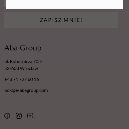
ZAPISZ MNIE!
Aba Group
ul. Robotnicza 70D
53-608 Wrocław
+48 71 727 60 16
bok@e-abagroup.com