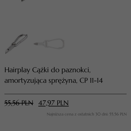
Hairplay Cążki do paznokci,
amortyzująca sprężyna, CP 11-14
TWÓJ KOSZYK (
0
)
Suma koszyka (
0
)
55,56
PLN
47,97
PLN
PRZEJDŹ DO KOSZYKA
Najniższa cena z ostatnich 30 dni:
55,56
PLN