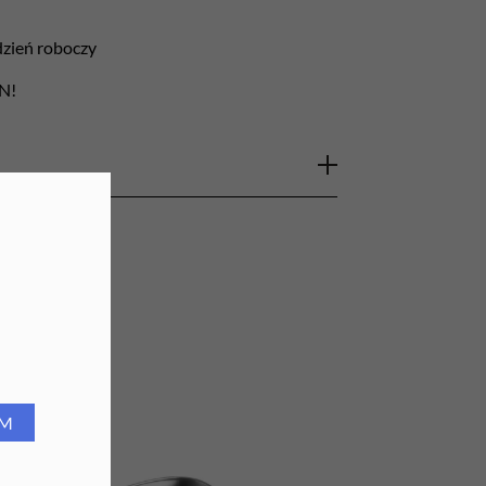
URZĄDZENIA
 dzień roboczy
Lampy do paznokci
LN!
Lampy na biurko
Podgrzewacze do wosku
 MO 02-18 to produkt
ści ze
stali nierdzewnej chirurgicznej
, co
wałość
.
iwania henny
oraz
dezynfekcji narzędzi
im wymiarom:
długość 18 cm
,
szerokość 10
a jest wyjątkowo
wszechstronna i efektywna
a
to niezastąpione narzędzie dla
RM
higienę
w swojej pracy. Wybierz ten produkt,
ci i skuteczności
podczas procesu