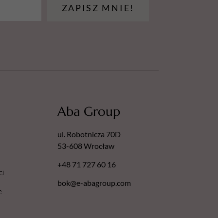
ZAPISZ MNIE!
Aba Group
ul. Robotnicza 70D
53-608 Wrocław
+48 71 727 60 16
ci
bok@e-abagroup.com
e