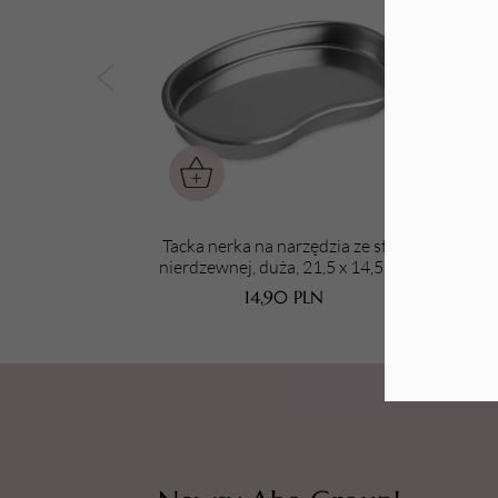
Tarki i nakładki
Tacka nerka na narzędzia ze stali
Tac
nierdzewnej, duża, 21,5 x 14,5 cm
nie
14,90
PLN