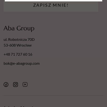
ZAPISZ MNIE!
Aba Group
ul. Robotnicza 70D
53-608 Wrocław
+48 71 727 60 16
bok@e-abagroup.com