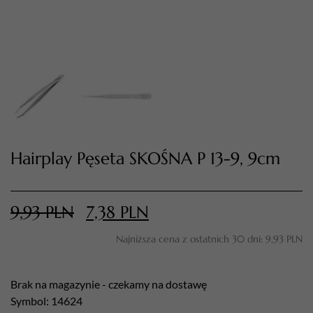
Hairplay Pęseta SKOŚNA P 13-9, 9cm
TWÓJ KOSZYK (
0
)
Suma koszyka (
0
)
9,93
PLN
7,38
PLN
Najniższa cena z ostatnich 30 dni:
9,93
PLN
PRZEJDŹ DO KOSZYKA
Brak na magazynie - czekamy na dostawę
Symbol: 14624