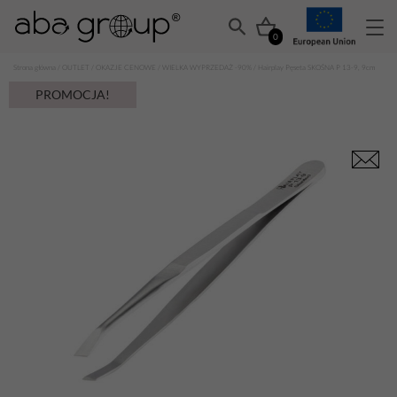
0
Strona główna
/
OUTLET
/
OKAZJE CENOWE
/
WIELKA WYPRZEDAŻ -90%
/ Hairplay Pęseta SKOŚNA P 13-9, 9cm
PROMOCJA!