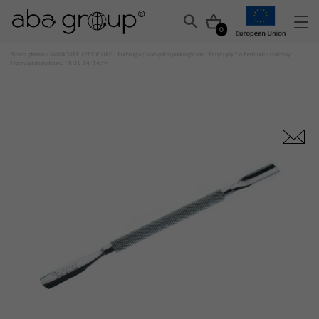
0
Strona główna
/
MANICURE I PEDICURE
/
Podologia
/
Narzędzia podologiczne
/
Przyrządy Do Pedicure
/ Hairplay
Przyrząd do pedicure, PK 31-14, 14cm