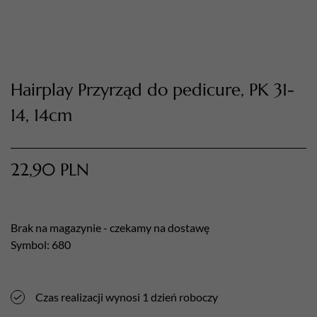
Hairplay Przyrząd do pedicure, PK 31-
14, 14cm
22,90
PLN
TWÓJ KOSZYK (
0
)
Suma koszyka (
0
)
Brak na magazynie - czekamy na dostawę
PRZEJDŹ DO KOSZYKA
Symbol: 680
Czas realizacji wynosi 1 dzień roboczy