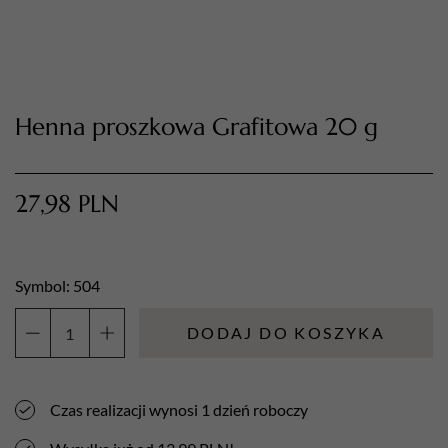
Henna proszkowa Grafitowa 20 g
27,98
PLN
TWÓJ KOSZYK (
0
)
Suma koszyka (
0
)
Symbol: 504
PRZEJDŹ DO KOSZYKA
DODAJ DO KOSZYKA
ilość
Henna
proszkowa
Czas realizacji wynosi 1 dzień roboczy
Grafitowa
20