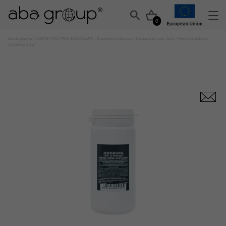
0
Strona główna
/
KOSMETYKA PROFESJONALNA
/
Kosmetyka kolorowa
/
Farbowanie rzęs i brwi
/ Henna proszkowa
Grafitowa 20 g