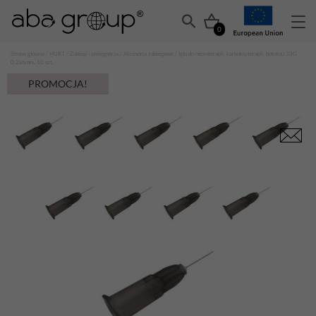
0
Strona główna
/
HURT
/
Zabiegi i pielęgnacja
/
Akcesoria zabiegowe
/ Igła do mezoterapii, karboksyterapii, botoksu 33G
0,2x6mm, 10 szt.
PROMOCJA!