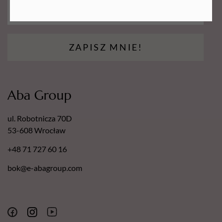
ZAPISZ MNIE!
Aba Group
ul. Robotnicza 70D
53-608 Wrocław
+48 71 727 60 16
bok@e-abagroup.com