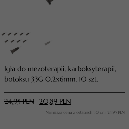
Igła do mezoterapii, karboksyterapii,
botoksu 33G 0,2x6mm, 10 szt.
TWÓJ KOSZYK (
0
)
Suma koszyka (
0
)
24,95
PLN
20,89
PLN
PRZEJDŹ DO KOSZYKA
Najniższa cena z ostatnich 30 dni:
24,95
PLN