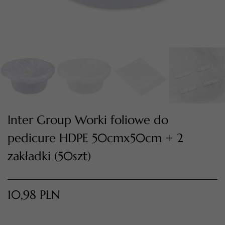
TWÓJ KOSZYK (
0
)
Suma koszyka (
0
)
Inter Group Worki foliowe do
pedicure HDPE 50cmx50cm + 2
PRZEJDŹ DO KOSZYKA
zakładki (50szt)
10,98
PLN