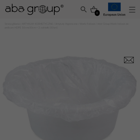
0
Strona główna
/
ARTYKUŁY KOSMETYCZNE
/
Artykuły Higieniczne
/
Worki Foliowe
/ Inter Group Worki foliowe do
pedicure HDPE 50cmx50cm + 2 zakładki (50szt)