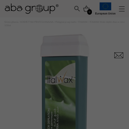
0
Strona główna
/
KOSMETYKA PROFESJONALNA
/
Pielęgnacja wg marki
/
ITALWAX
/ ITALWAX Wosk miękki Aloe w rolce
100ml