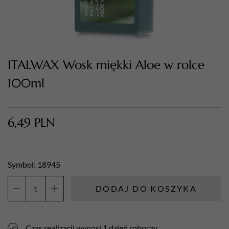
ITALWAX Wosk miękki Aloe w rolce
100ml
6,49
PLN
TWÓJ KOSZYK (
0
)
Suma koszyka (
0
)
Symbol: 18945
PRZEJDŹ DO KOSZYKA
DODAJ DO KOSZYKA
ilość
ITALWAX
Wosk
Czas realizacji wynosi 1 dzień roboczy