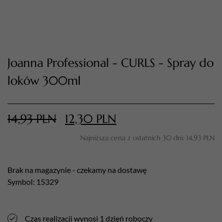
Joanna Professional - CURLS - Spray do
loków 300ml
14,93
PLN
12,30
PLN
TWÓJ KOSZYK (
0
)
Suma koszyka (
0
)
Najniższa cena z ostatnich 30 dni:
14,93
PLN
PRZEJDŹ DO KOSZYKA
Brak na magazynie - czekamy na dostawę
Symbol: 15329
Czas realizacji wynosi 1 dzień roboczy