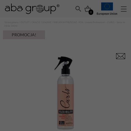
0
Strona główna
/
OUTLET
/
OKAZJE CENOWE
/
WIELKA WYPRZEDAŻ -90%
/ Joanna Professional – CURLS – Spray do
loków 300ml
PROMOCJA!