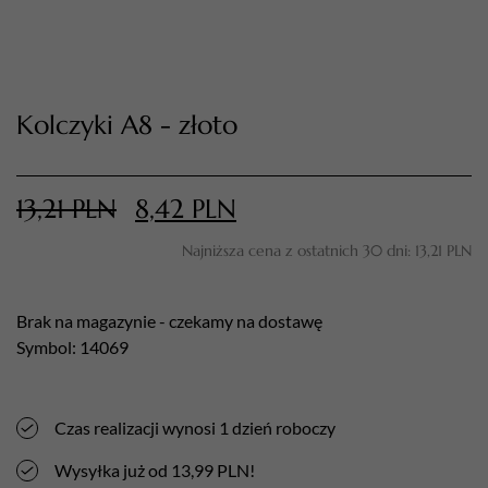
Kolczyki A8 - złoto
13,21
PLN
8,42
PLN
Najniższa cena z ostatnich 30 dni:
13,21
PLN
TWÓJ KOSZYK (
0
)
Suma koszyka (
0
)
Brak na magazynie - czekamy na dostawę
Symbol: 14069
PRZEJDŹ DO KOSZYKA
Czas realizacji wynosi 1 dzień roboczy
Wysyłka już od 13,99 PLN!