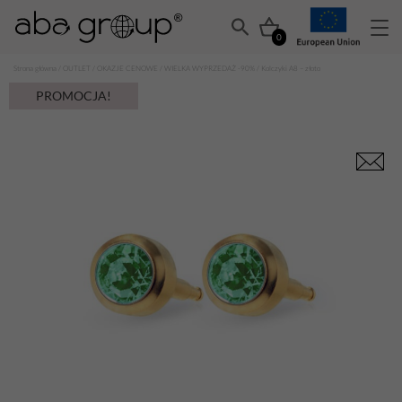
0
Strona główna
/
OUTLET
/
OKAZJE CENOWE
/
WIELKA WYPRZEDAŻ -90%
/ Kolczyki A8 – złoto
PROMOCJA!