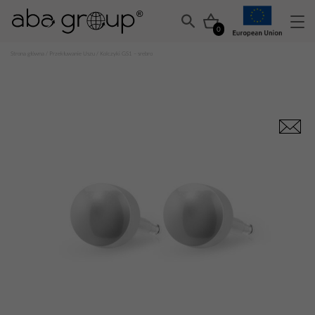
0
Strona główna
/
Przekłuwanie Uszu
/ Kolczyki GS1 – srebro