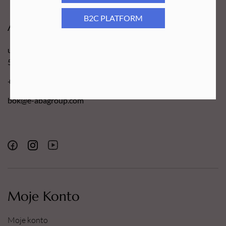
B2C PLATFORM
Aba Group
ul. Robotnicza 70D
53-608 Wrocław
+48 71 727 60 16
bok@e-abagroup.com
Moje Konto
Moje konto