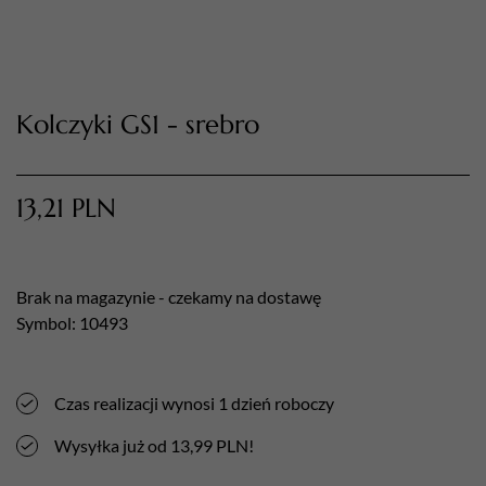
Kolczyki GS1 - srebro
TWÓJ KOSZYK (
0
)
Suma koszyka (
0
)
13,21
PLN
PRZEJDŹ DO KOSZYKA
Brak na magazynie - czekamy na dostawę
Symbol: 10493
Czas realizacji wynosi 1 dzień roboczy
Wysyłka już od 13,99 PLN!