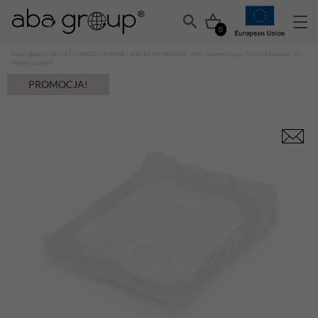
0
Strona główna
/
OUTLET
/
OKAZJE CENOWE
/
WIELKA WYPRZEDAŻ -90%
/ Kompres z gazy 5x5cm 12 warstw, 17-
nitkowy (3 sztuki)
PROMOCJA!