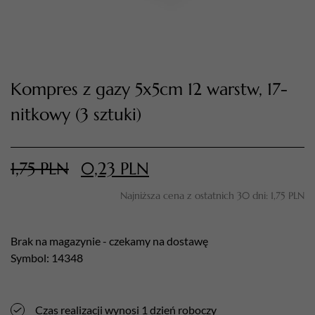
Kompres z gazy 5x5cm 12 warstw, 17-
nitkowy (3 sztuki)
1,75
PLN
0,23
PLN
TWÓJ KOSZYK (
0
)
Suma koszyka (
0
)
Najniższa cena z ostatnich 30 dni:
1,75
PLN
PRZEJDŹ DO KOSZYKA
Brak na magazynie - czekamy na dostawę
Symbol: 14348
Czas realizacji wynosi 1 dzień roboczy