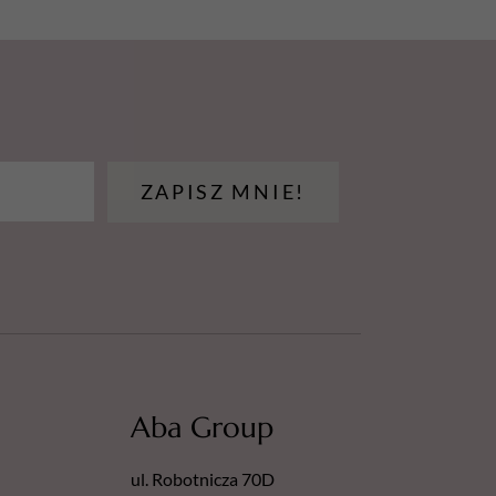
 przebadane dermatologicznie
y skażony, kompozycja
LIMONENE), środki konserwujące
ROPANE-1,3-DIOL,
NE), CITRIC, ACID.
ZAPISZ MNIE!
Aba Group
ul. Robotnicza 70D