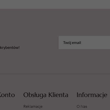
Nie podrażniają, są
Skład:
Alkohol etylow
zapachowa (CITRAL, 
(2-BROMO-2-NITROP
OCTYLISOTHIAZOLINO
bskrybentów!
Konto
Obsługa Klienta
Informacje
Reklamacje
O Nas