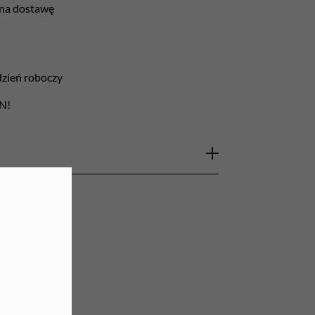
 na dostawę
URZĄDZENIA
Lampy do paznokci
 dzień roboczy
Lampy na biurko
LN!
Podgrzewacze do wosku
 może wydawać się zadaniem
ysiłku, ale dzięki
ikom, ta czynność staje się
zyjemna niż kiedykolwiek. Nie
awu materiałowych ściereczek,
 mycia okien i innych środków.