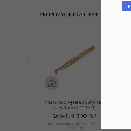
P
Tarki i nakładki
PROPOZYCJE DLA CIEBIE
Aba Group Pęseta do stylizacji
Aba
rzęs złota (S-1239-B)
26,94
PLN
12,90
PLN
Najniższa cena z ostatnich 30 dni:
N
26,94
PLN