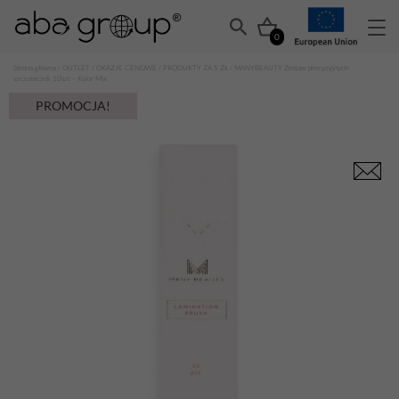
0
Strona główna
/
OUTLET
/
OKAZJE CENOWE
/
PRODUKTY ZA 5 ZŁ
/ MANYBEAUTY Zestaw precyzyjnych
szczoteczek 10szt – Kolor Mix
PROMOCJA!