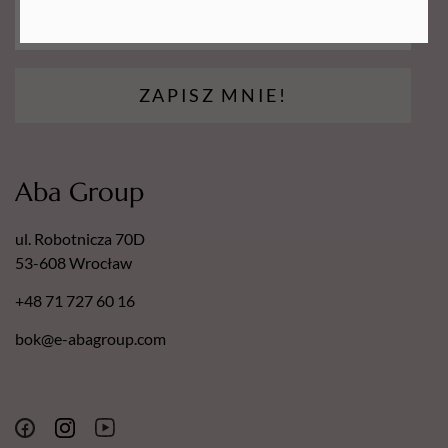
ZAPISZ MNIE!
Aba Group
ul. Robotnicza 70D
53-608 Wrocław
+48 71 727 60 16
bok@e-abagroup.com