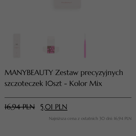
MANYBEAUTY Zestaw precyzyjnych
szczoteczek 10szt - Kolor Mix
TWÓJ KOSZYK (
0
)
Suma koszyka (
0
)
16,94
PLN
5,01
PLN
PRZEJDŹ DO KOSZYKA
Najniższa cena z ostatnich 30 dni:
16,94
PLN