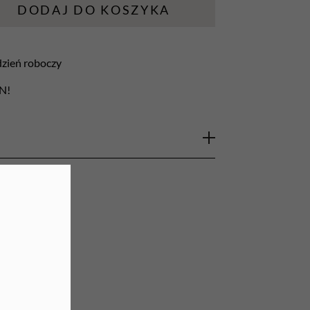
DODAJ DO KOSZYKA
URZĄDZENIA
Lampy do paznokci
 dzień roboczy
Lampy na biurko
LN!
Podgrzewacze do wosku
otworami na oczy i usta.
nałożenie materiału również na szyję.
warz i szyję w salonach kosmetycznych i SPA.
k.