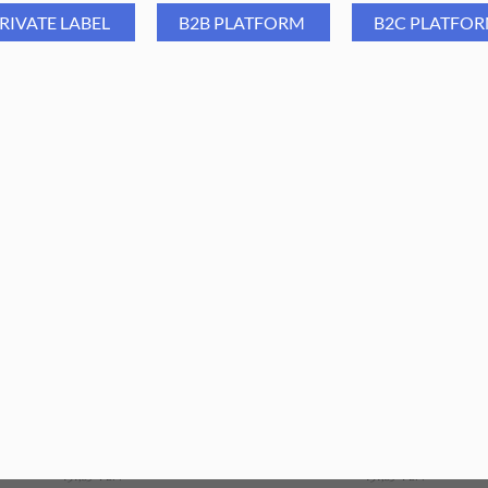
RIVATE LABEL
B2B PLATFORM
B2C PLATFO
Aba Group Oliwka Yummy
Aba Group Oliwka You're Ho
mmy 15 ml - zestaw 10 szt.
ml - zestaw 10 szt.
131,89
PLN
127,67
PLN
131,89
PLN
127,67
PLN
ajniższa cena z ostatnich 30 dni:
Najniższa cena z ostatnich 30 dn
131,89
PLN
131,89
PLN