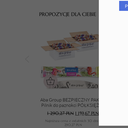
P
Tarki i nakładki
PROPOZYCJE DLA CIEBIE
Aba Group BEZPIECZNY PAKIET
Pilnik do paznokci PÓŁKSIĘŻYC
Gu
180/240 STANDARD - FLAMING,
1 290,27
PLN
1 159,67
PLN
1000 sztuk
Najniższa cena z ostatnich 30 dni:
1
N
290,27
PLN