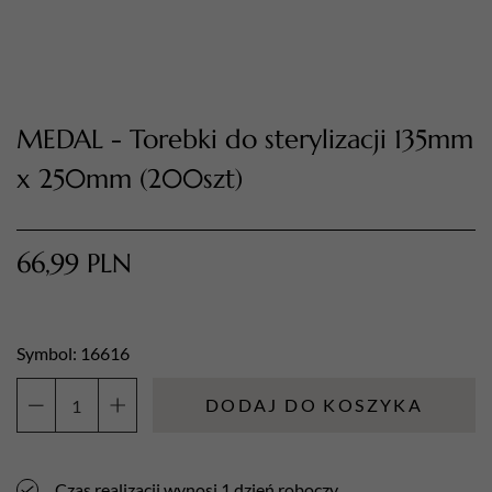
MEDAL - Torebki do sterylizacji 135mm
x 250mm (200szt)
66,99
PLN
TWÓJ KOSZYK (
0
)
Suma koszyka (
0
)
Symbol: 16616
PRZEJDŹ DO KOSZYKA
DODAJ DO KOSZYKA
ilość
MEDAL
-
Czas realizacji wynosi 1 dzień roboczy