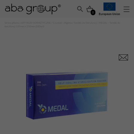
0
Strona główna
/
ARTYKUŁY KOSMETYCZNE
/
Czystość i Higiena
/
Torebki Do Sterylizacji
/ MEDAL – Torebki do
sterylizacji 135mm x 250mm (200szt)