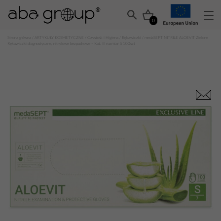
0
Strona główna
/
ARTYKUŁY KOSMETYCZNE
/
Czystość i Higiena
/
Rękawiczki
/ medaSEPT NITRILE ALOEVIT Zielone
Rękawiczki diagnostyczne, nitrylowe bezpudrowe – Kat. III rozmiar S 100szt