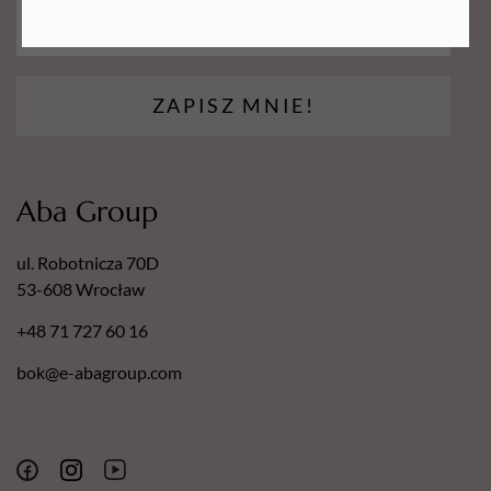
ZAPISZ MNIE!
Aba Group
ul. Robotnicza 70D
53-608 Wrocław
+48 71 727 60 16
bok@e-abagroup.com