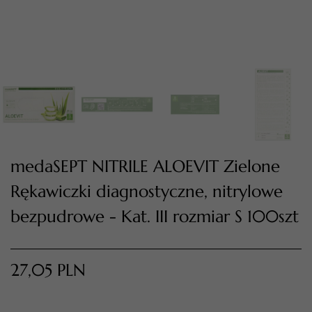
medaSEPT NITRILE ALOEVIT Zielone
Rękawiczki diagnostyczne, nitrylowe
TWÓJ KOSZYK (
0
)
Suma koszyka (
0
)
bezpudrowe - Kat. III rozmiar S 100szt
PRZEJDŹ DO KOSZYKA
27,05
PLN