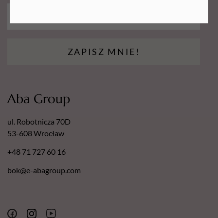
ZAPISZ MNIE!
Aba Group
ul. Robotnicza 70D
53-608 Wrocław
+48 71 727 60 16
bok@e-abagroup.com