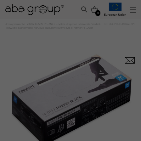
0
Strona główna
/
ARTYKUŁY KOSMETYCZNE
/
Czystość i Higiena
/
Rękawiczki
/ medaSEPT NITRILE PREFER BLACKPF
Rękawiczki diagnostyczne, nitrylowe bezpudrowe czarne Kat. III rozmiar M 100szt