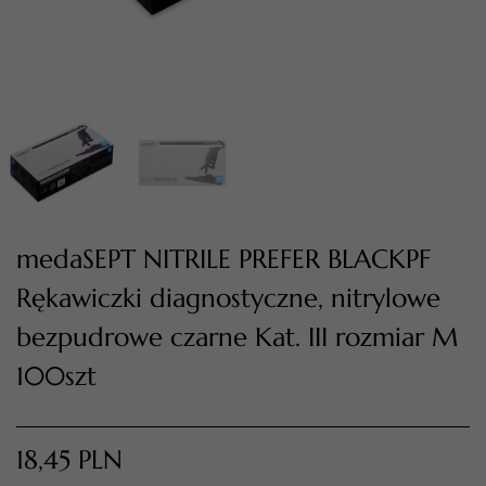
medaSEPT NITRILE PREFER BLACKPF
Rękawiczki diagnostyczne, nitrylowe
TWÓJ KOSZYK (
0
)
Suma koszyka (
0
)
bezpudrowe czarne Kat. III rozmiar M
100szt
PRZEJDŹ DO KOSZYKA
18,45
PLN