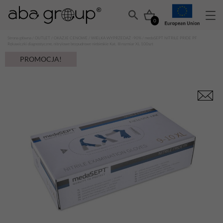
0
Strona główna
/
OUTLET
/
OKAZJE CENOWE
/
WIELKA WYPRZEDAŻ -90%
/ medaSEPT NITRILE PRIDE PF
Rękawiczki diagnostyczne, nitrylowe bezpudrowe niebieskie Kat. III rozmiar XL 100szt
PROMOCJA!