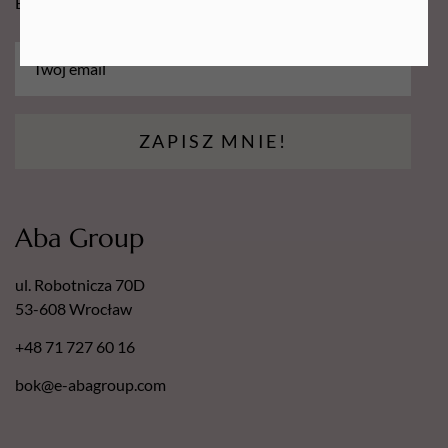
Bądź na bieżąco i łap promocję tylko dla subskrybentów!
ZAPISZ MNIE!
Aba Group
ul. Robotnicza 70D
53-608 Wrocław
+48 71 727 60 16
bok@e-abagroup.com