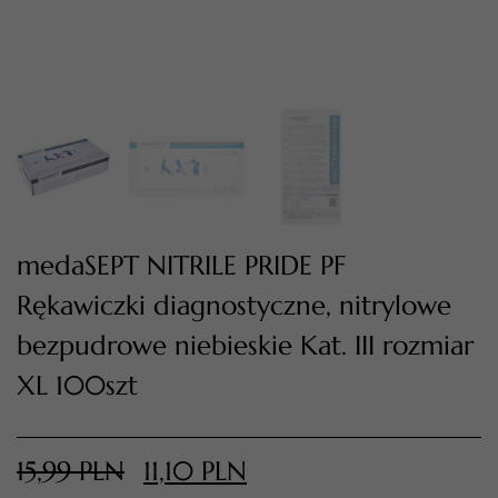
medaSEPT NITRILE PRIDE PF
Rękawiczki diagnostyczne, nitrylowe
TWÓJ KOSZYK (
0
)
bezpudrowe niebieskie Kat. III rozmiar
Suma koszyka (
0
)
XL 100szt
PRZEJDŹ DO KOSZYKA
15,99
PLN
11,10
PLN