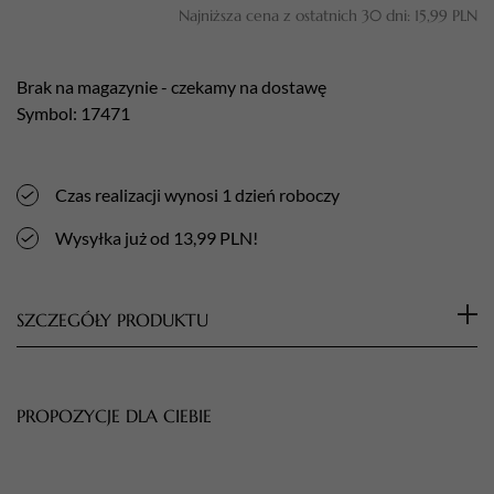
Najniższa cena z ostatnich 30 dni:
15,99
PLN
Brak na magazynie - czekamy na dostawę
Symbol: 17471
Czas realizacji wynosi 1 dzień roboczy
Wysyłka już od 13,99 PLN!
SZCZEGÓŁY PRODUKTU
Rękawice nitrylowe, bezpudrowe, zalecane dla osób
uczulonych na lateks, mające powszechne zastosowanie w
PROPOZYCJE DLA CIEBIE
służbie zdrowia. Przeznaczone są do badań lekarskich,
diagnostycznych, czynności terapeutycznych i do prac z
materiałem septycznym. Zapewniają najwyższy komfort