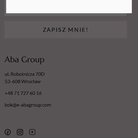
ZAPISZ MNIE!
Aba Group
ul. Robotnicza 70D
53-608 Wrocław
+48 71 727 60 16
bok@e-abagroup.com