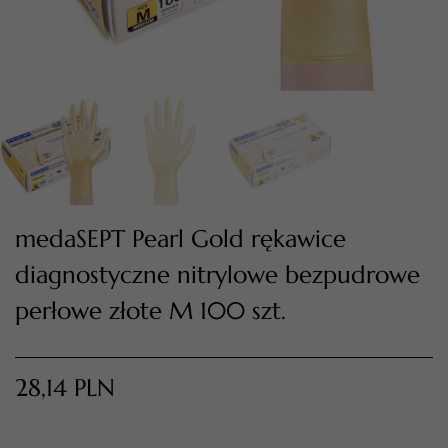
medaSEPT Pearl Gold rękawice
diagnostyczne nitrylowe bezpudrowe
TWÓJ KOSZYK (
0
)
Suma koszyka (
0
)
perłowe złote M 100 szt.
PRZEJDŹ DO KOSZYKA
28,14
PLN