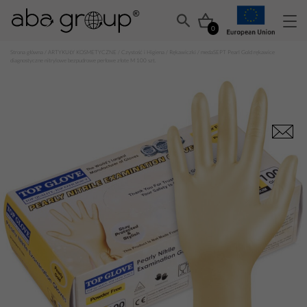
0
Strona główna
/
ARTYKUŁY KOSMETYCZNE
/
Czystość i Higiena
/
Rękawiczki
/ medaSEPT Pearl Gold rękawice
diagnostyczne nitrylowe bezpudrowe perłowe złote M 100 szt.