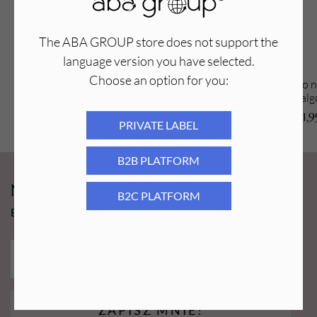
The ABA GROUP store does not support the
language version you have selected.
Choose an option for you:
Profesjonalny zestaw do nakładania
Pędzelek do 
maseczek, alg, glinek - mix kolorów
al
9,90
PLN
1,
PRIVATE LABEL
B2B PLATFORM
Newsy Aba Group!
B2C PLATFORM
Bądź na bieżąco i łap promocję tylko dla subskrybentów!
ZAPISZ MNIE!