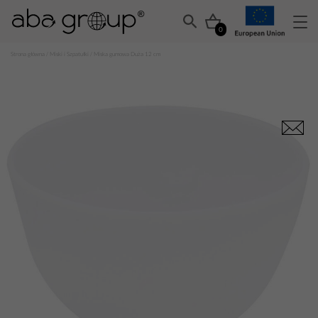
0
Strona główna
/
Miski i Szpatułki
/ Miska gumowa Duża 12 cm