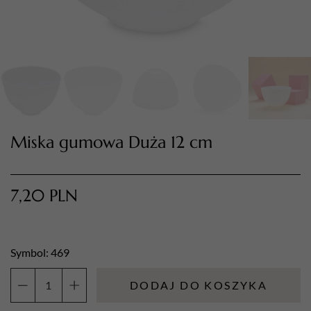
Miska gumowa Duża 12 cm
TWÓJ KOSZYK (
0
)
7,20
PLN
Suma koszyka (
0
)
PRZEJDŹ DO KOSZYKA
Symbol: 469
DODAJ DO KOSZYKA
ilość
Miska